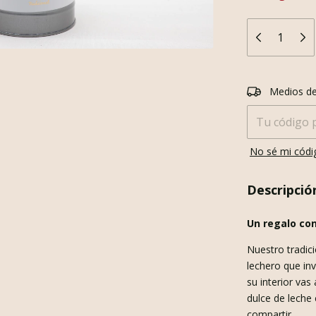
Entregas para e
Medios de
No sé mi códi
Descripció
Un regalo con
Nuestro tradici
lechero que inv
su interior vas
dulce de leche
compartir.