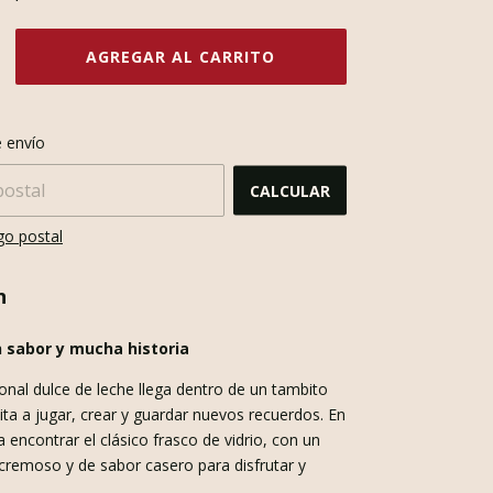
CAMBIAR CP
l CP:
 envío
CALCULAR
go postal
n
 sabor y mucha historia
onal dulce de leche llega dentro de un tambito
ita a jugar, crear y guardar nuevos recuerdos. En
 a encontrar el clásico frasco de vidrio, con un
 cremoso y de sabor casero para disfrutar y