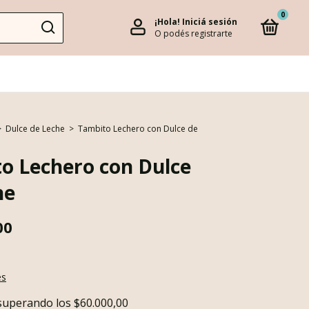
0
¡Hola!
Iniciá sesión
O podés registrarte
>
Dulce de Leche
>
Tambito Lechero con Dulce de
o Lechero con Dulce
he
00
es
superando los
$60.000,00