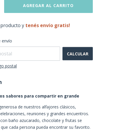
 producto y
tenés envío gratis!
CAMBIAR CP
l CP:
 envío
CALCULAR
go postal
n
os sabores para compartir en grande
generosa de nuestros alfajores clásicos,
elebraciones, reuniones y grandes encuentros.
 con baño azucarado, chocolate y frutas se
que cada persona pueda encontrar su favorito.