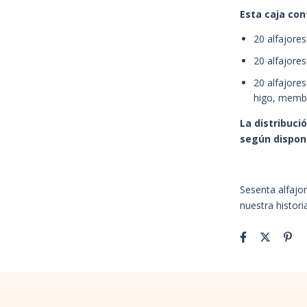
Esta caja con
20 alfajore
20 alfajore
20 alfajore
higo, membri
La distribuci
según disponi
Sesenta alfajor
nuestra historia