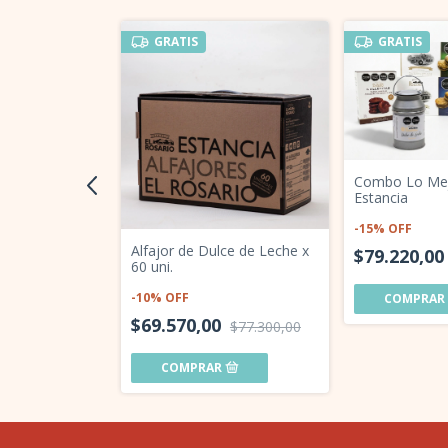
GRATIS
GRATIS
Combo Lo Mej
Estancia
-
15
%
OFF
és x 60 uni.
Alfajor de Dulce de Leche x
$79.220,0
60 uni.
-
10
%
OFF
0
$65.100,00
$69.570,00
$77.300,00