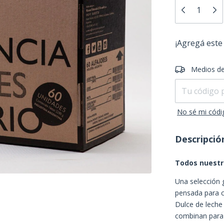
¡Agregá este
Entregas para e
Medios de
No sé mi códi
Descripció
Todos nuestr
Una selección 
pensada para c
Dulce de leche
combinan para 