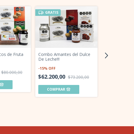
GRATIS
os de Fruta
Combo Amantes del Dulce
De Leche!!!
-
15
%
OFF
$80.000,00
$62.200,00
$73.200,00
Alfajor de Dulc
60 uni.
-
10
%
OFF
$57.600,00