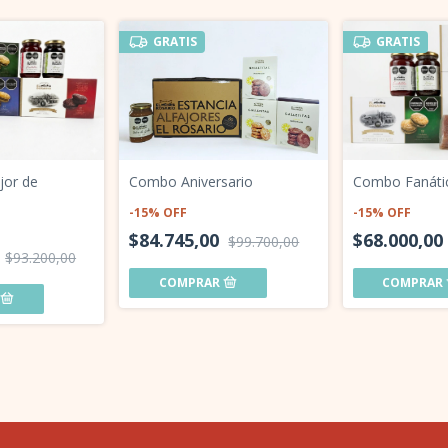
GRATIS
GRATIS
or de
Combo Fanátic
Combo Aniversario
-
15
%
OFF
-
15
%
OFF
$68.000,00
$84.745,00
$99.700,00
0
$93.200,00